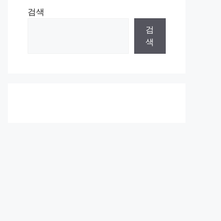
검색
검
색