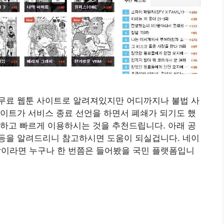
무료 웹툰 사이트로 알려져있지만 어디까지나 불법 사
이트가 서비스 종료 선언을 하면서 폐쇄가 되기도 했
하고 빠르게 이용하시는 것을 추천드립니다. 아래 공
등을 알려드리니 참고하시면 도움이 되실겁니다. 네이
람이라면 누구나 한 번쯤은 들어봤을 국민 플랫폼입니