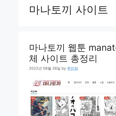
마나토끼 사이트
마나토끼 웹툰 manat
체 사이트 총정리
2022년 08월 26일
by
주인장