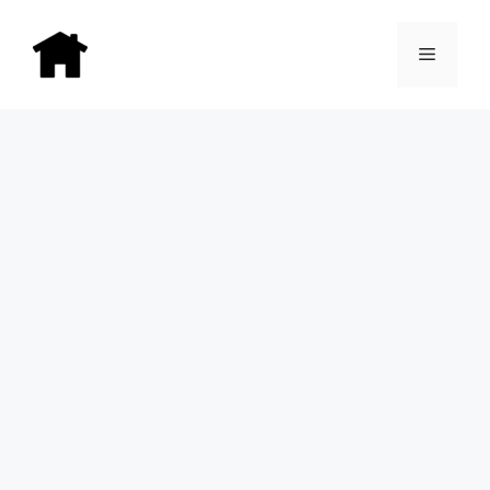
Skip
to
Menu
content