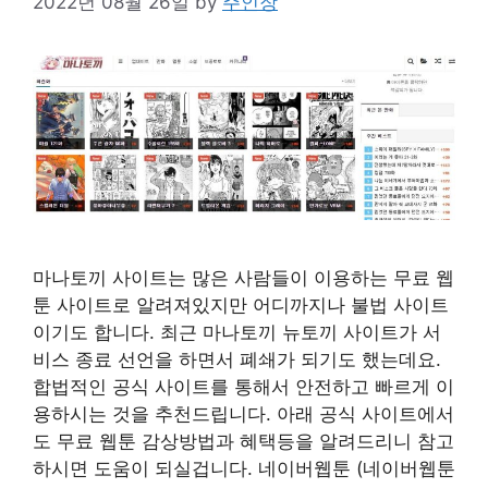
2022년 08월 26일
by
주인장
마나토끼 사이트는 많은 사람들이 이용하는 무료 웹
툰 사이트로 알려져있지만 어디까지나 불법 사이트
이기도 합니다. 최근 마나토끼 뉴토끼 사이트가 서
비스 종료 선언을 하면서 폐쇄가 되기도 했는데요.
합법적인 공식 사이트를 통해서 안전하고 빠르게 이
용하시는 것을 추천드립니다. 아래 공식 사이트에서
도 무료 웹툰 감상방법과 혜택등을 알려드리니 참고
하시면 도움이 되실겁니다. 네이버웹툰 (네이버웹툰