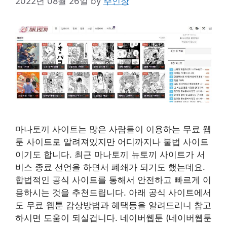
2022년 08월 26일
by
주인장
마나토끼 사이트는 많은 사람들이 이용하는 무료 웹
툰 사이트로 알려져있지만 어디까지나 불법 사이트
이기도 합니다. 최근 마나토끼 뉴토끼 사이트가 서
비스 종료 선언을 하면서 폐쇄가 되기도 했는데요.
합법적인 공식 사이트를 통해서 안전하고 빠르게 이
용하시는 것을 추천드립니다. 아래 공식 사이트에서
도 무료 웹툰 감상방법과 혜택등을 알려드리니 참고
하시면 도움이 되실겁니다. 네이버웹툰 (네이버웹툰