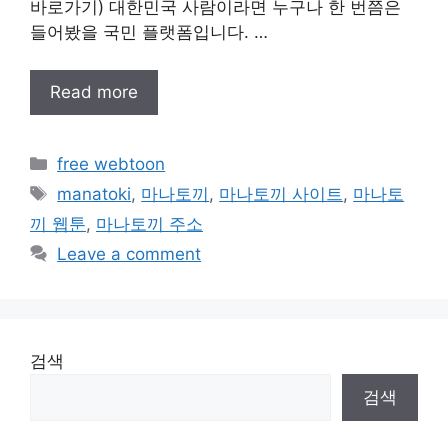
바로가기) 대한민국 사람이라면 누구나 한 번쯤은
들어봤을 국민 플랫폼입니다. …
Read more
Categories
free webtoon
Tags
manatoki
,
마나토끼
,
마나토끼 사이트
,
마나토
끼 웹툰
,
마나토끼 주소
Leave a comment
검색
검색