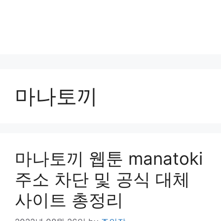
마나토끼
마나토끼 웹툰 manatoki
주소 차단 및 공식 대체
사이트 총정리