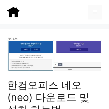
Skip
to
Menu
content
한컴오피스 네오
(neo) 다운로드 및