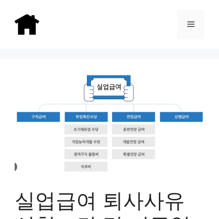
Skip
to
Menu
content
실업급여 퇴사사유